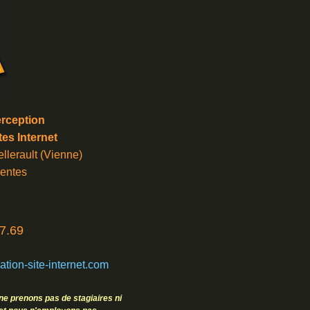
rception
tes Internet
llerault (Vienne)
entes
7.69
tion-site-internet.com
ne prenons pas de stagiaires ni