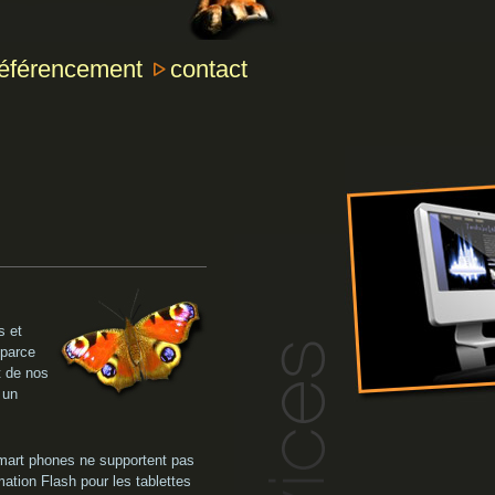
référencement
contact
s et
 parce
 de nos
 un
 smart phones ne supportent pas
ation Flash pour les tablettes