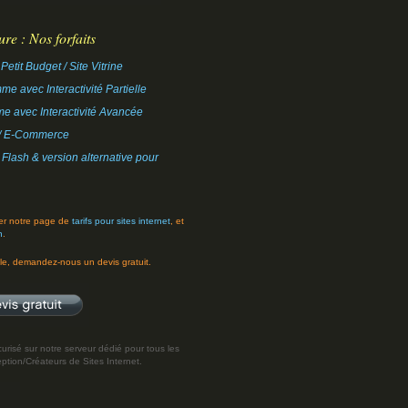
ure : Nos forfaits
 Petit Budget / Site Vitrine
me avec Interactivité Partielle
e avec Interactivité Avancée
e / E-Commerce
 Flash & version alternative pour
iter notre page de
tarifs pour sites internet
, et
n
.
lle, demandez-nous un devis gratuit.
urisé sur notre serveur dédié pour tous les
ption/Créateurs de Sites Internet.