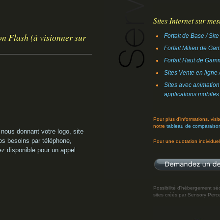
Sites Internet sur mes
n Flash (à visionner sur
Fortait de Base / Site
Forfait Milieu de Gam
Forfait Haut de Gamm
Sites Vente en lign
Sites avec animation
applications mobiles
Pour plus d'informations, vis
notre
tableau de comparaiso
 nous donnant votre logo, site
os besoins par téléphone,
Pour une quotation individue
ez disponible pour un appel
Possibilité d'hébergement séc
sites créés par Sensory Perce