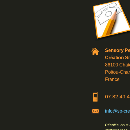
Sensory Pe
Création Si
86100 Châte
Poitou-Char
France
07.82.49.4
info@sp-crea
Désolés, nous 