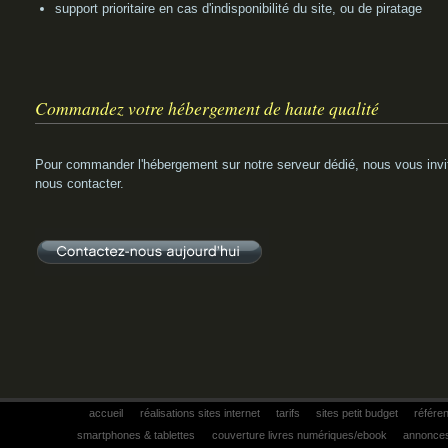
support prioritaire en cas d'indisponibilité du site, ou de piratage
Commandez votre hébergement de haute qualité
Pour commander l'hébergement sur notre serveur dédié, nous vous invi
nous contacter.
accueil
réalisations sites internet
tarifs
sites petit budget
référe
smartphones & tablettes
couverture livres numériques/ebook
annonces