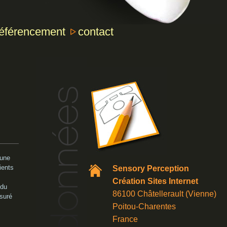
référencement
contact
 une
ients
Sensory Perception
Création Sites Internet
 du
86100 Châtellerault (Vienne)
ssuré
Poitou-Charentes
France