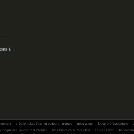
tons à
ncement
création sites internet poitou-charentes
mise à jour
logos professionnels
 magazines, journaux & internet
sites bilingues & traduction
services web
hébergem