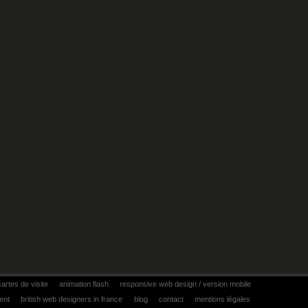
cartes de visite
animation flash
responsive web design / version mobile
ent
british web designers in france
blog
contact
mentions légales