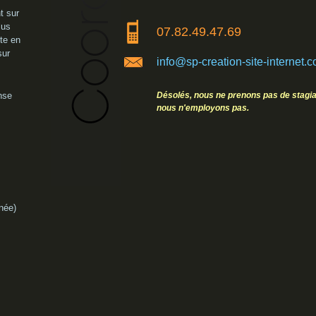
t sur
lus
07.82.49.47.69
nte en
sur
info@sp-creation-site-internet.
nse
Désolés, nous ne prenons pas de stagiai
nous n'employons pas.
née)